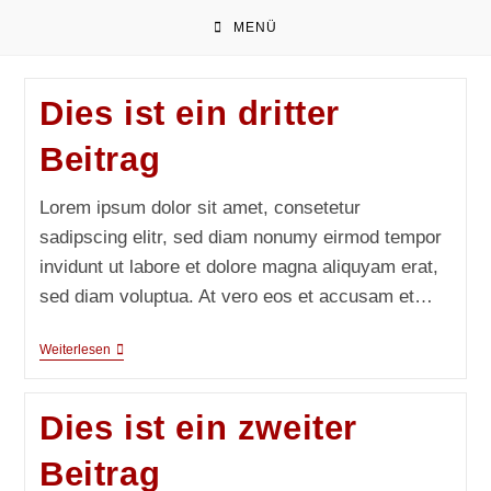
Zum
MENÜ
Inhalt
springen
Dies ist ein dritter
Beitrag
Lorem ipsum dolor sit amet, consetetur
sadipscing elitr, sed diam nonumy eirmod tempor
invidunt ut labore et dolore magna aliquyam erat,
sed diam voluptua. At vero eos et accusam et…
Dies
Weiterlesen
Ist
Ein
Dritter
Dies ist ein zweiter
Beitrag
Beitrag